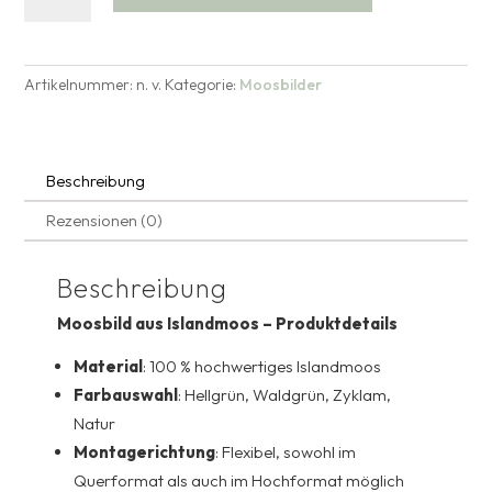
3er
t
Set
e
50x50
r
Artikelnummer:
n. v.
Kategorie:
Moosbilder
cm
n
Menge
a
t
i
Beschreibung
v
e
Rezensionen (0)
:
Beschreibung
Moosbild aus Islandmoos – Produktdetails
Material
: 100 % hochwertiges Islandmoos
Farbauswahl
: Hellgrün, Waldgrün, Zyklam,
Natur
Montagerichtung
: Flexibel, sowohl im
Querformat als auch im Hochformat möglich