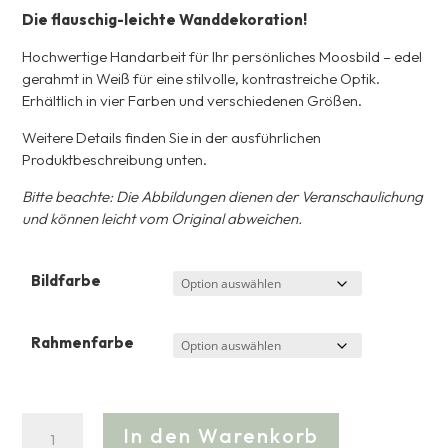
Die flauschig-leichte Wanddekoration!
Hochwertige Handarbeit für Ihr persönliches Moosbild – edel
gerahmt in Weiß für eine stilvolle, kontrastreiche Optik.
Erhältlich in vier Farben und verschiedenen Größen.
Weitere Details finden Sie in der ausführlichen
Produktbeschreibung unten.
Bitte beachte: Die Abbildungen dienen der Veranschaulichung
und können leicht vom Original abweichen.
Bildfarbe
Rahmenfarbe
Moosbild
A
In den Warenkorb
Islandmoos
l