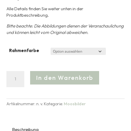
Alle Details finden Sie weiter unten in der
Produktbeschreibung.
Bitte beachte: Die Abbildungen dienen der Veranschaulichung
und können leicht vom Original abweichen.
Rahmenfarbe
Moosbild
A
In den Warenkorb
Polstermoos
l
30x70
t
cm
e
Menge
r
Artikelnummer:
n. v.
Kategorie:
Moosbilder
n
a
t
i
Beschreibung