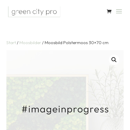
Start
/
Moosbilder
/ Moosbild Polstermoos 30×70 cm